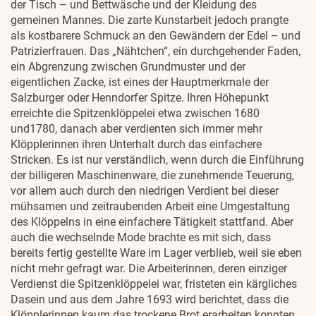
der Tisch – und Bettwäsche und der Kleidung des
gemeinen Mannes. Die zarte Kunstarbeit jedoch prangte
als kostbarere Schmuck an den Gewändern der Edel – und
Patrizierfrauen. Das „Nähtchen“, ein durchgehender Faden,
ein Abgrenzung zwischen Grundmuster und der
eigentlichen Zacke, ist eines der Hauptmerkmale der
Salzburger oder Henndorfer Spitze. Ihren Höhepunkt
erreichte die Spitzenklöppelei etwa zwischen 1680
und1780, danach aber verdienten sich immer mehr
Klöpplerinnen ihren Unterhalt durch das einfachere
Stricken. Es ist nur verständlich, wenn durch die Einführung
der billigeren Maschinenware, die zunehmende Teuerung,
vor allem auch durch den niedrigen Verdient bei dieser
mühsamen und zeitraubenden Arbeit eine Umgestaltung
des Klöppelns in eine einfachere Tätigkeit stattfand. Aber
auch die wechselnde Mode brachte es mit sich, dass
bereits fertig gestellte Ware im Lager verblieb, weil sie eben
nicht mehr gefragt war. Die Arbeiterinnen, deren einziger
Verdienst die Spitzenklöppelei war, fristeten ein kärgliches
Dasein und aus dem Jahre 1693 wird berichtet, dass die
Klöpplerinnen kaum das trockene Brot erarbeiten konnten